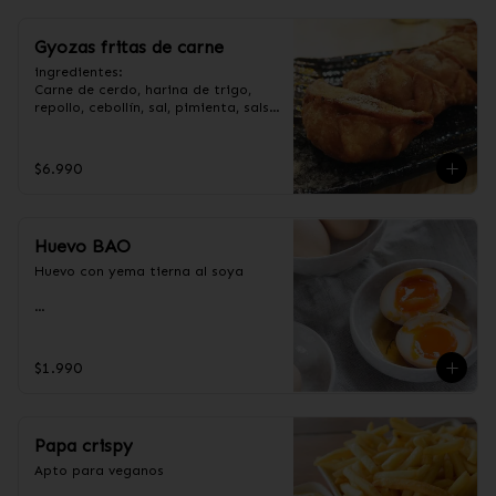
Gyozas fritas de carne
ingredientes:

Carne de cerdo, harina de trigo, 
repollo, cebollín, sal, pimienta, salsa 
de soya, aceite de sésamo, 
condimento 5 sabores (naranja, 
canela, anís, pimienta y comino).
$6.990
Huevo BAO
Huevo con yema tierna al soya

Ingredientes:

Huevos premium, jengibre, cebollín, 
$1.990
salsa de soya, ajo, agua, azúcar, 
mix de hierba (canela, anís, 
pimienta y comino), mirin (azúcar, 
arroz, agua, alcohol).
Papa crispy
Apto para veganos