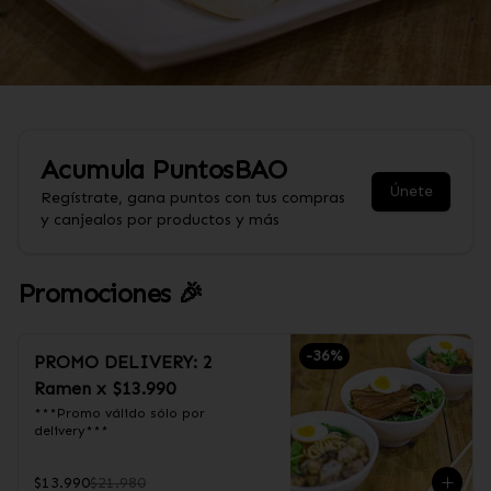
Acumula
PuntosBAO
Únete
Regístrate, gana puntos con tus compras
y canjealos por productos y más
Promociones 🎉
-
36
%
PROMO DELIVERY: 2
Ramen x $13.990
***Promo válido sólo por 
delivery***
$13.990
$21.980