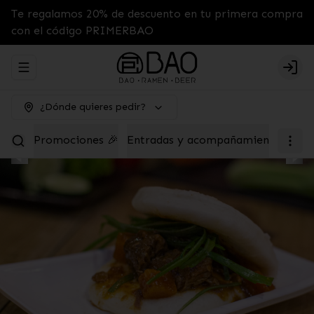
Te regalamos 20% de descuento en tu primera compra
con el código PRIMERBAO
Abrir menu de navegación
Logi
¿Dónde quieres pedir?
Promociones 🎉
Entradas y acompañamientos
Tab