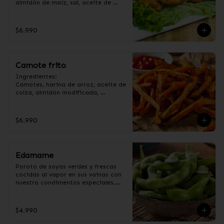
almidón de maíz, sal, aceite de 
girasol, ajo, cebolla, azúcar.
$6.990
Camote frito
Ingredientes:

Camotes, harina de arroz, aceite de 
colza, almidón modificada, 
dextrina, sal y pimienta. (Apto para 
veganos).
$6.990
Edamame
Poroto de soyas verdes y frescas 
cocidas al vapor en sus vainas con 
nuestro condimentos especiales.

Ingredientes:

Poroto de soya con vaina, 
$4.990
pimienta, sal, ajo, cebollín y azúcar.