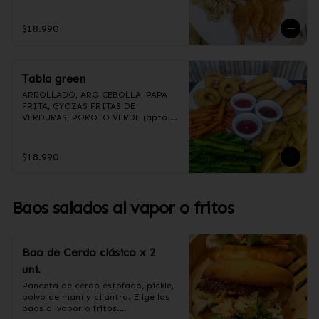
(Foto referencial, favor confirmar 
las opciones disponibles según lo 
que indica en esta descripción.)
$18.990
Tabla green
ARROLLADO, ARO CEBOLLA, PAPA 
FRITA, GYOZAS FRITAS DE 
VERDURAS, POROTO VERDE (apto 
para veganos)

(Foto referencial, favor confirmar 
las opciones disponibles según lo 
$18.990
que indica en esta descripción.)
Baos salados al vapor o fritos
Bao de Cerdo clásico x 2
uni.
Panceta de cerdo estofado, pickle, 
polvo de maní y cilantro. Elige los 
baos al vapor o fritos.
