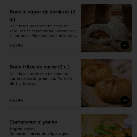
Baos al vapor de verduras (2
u.)
Deliciosos baos con rellenos de 
verduras seleccionadas. Porción de 
2 unidades. Elige los baos al vapor 
o fritos. (Apto para veganos)

$4.990
Ingredientes de relleno: Repollo, 
zanahoria, apio, cebollín, shitake, 
oreja de judas y algas.
Baos fritos de carne (2 u.)
Deliciosos baos con rellenos de 
carne de cerdo premium. Porción 
de 2 unidades.
$4.990
Camarones al panko
Ingredientes:

Camarón, harina de trigo, agua, 