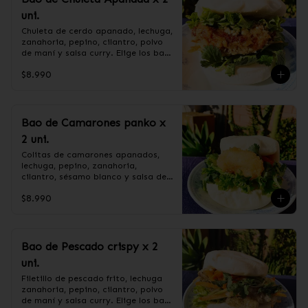
pimienta blanca.

maicena, salsa de soya, cebollín, 
uni.
+ CEBOLLÍN.
salsa de ostra (agua, soya, sal, 
ostra, azúcar), azúcar

Chuleta de cerdo apanado, lechuga, 
+CEBOLLÍN.
zanahoria, pepino, cilantro, polvo 
de maní y salsa curry. Elige los baos 
al vapor o fritos.

$8.990
Ingredientes:

Pan bao: Harina de trigo, agua, 
Bao de Camarones panko x
aceite de palma, levadura, sal.

2 uni.
CHULETA APANADA: Harina de 
tapioca, lomo centro de cerdo, ají, 
Colitas de camarones apanados, 
pimienta, extracto de cerdo, 
lechuga, pepino, zanahoria, 
extracto de papaya, salsa de soya, 
cilantro, sésamo blanco y salsa de 
soya, varias especias taiwanesas, 
tamarindo. Elige los baos al vapor 
pimienta, sal, ajo, cebollín, azúcar.

$8.990
o fritos.

+ SALSA CURRY: Curry, harina de 
trigo, harina de maíz, azúcar.

+ POLVO DE MANI: mani sin sal, 
azúcar flor.

Ingredientes:

Bao de Pescado crispy x 2
+ LECHUGA HIDROPONICA,PEPINO, 
Pan bao: Harina de trigo, agua, 
uni.
ZANAHORIA Y CILANTRO.
aceite de palma, levadura, sal.

Camarón, harina de trigo, agua, 
Filetillo de pescado frito, lechuga 
almidón de maíz, sal, aceite de 
zanahoria, pepino, cilantro, polvo 
girasol, ajo, cebolla, azúcar.

de maní y salsa curry. Elige los baos 