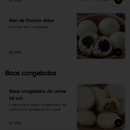
$5.990
aceite de palma, levadura, sal, taro.
Bao de Poroto dulce
Porción de 2 unidades.

Ingredientes:

Harina de trigo, azúcar, aceite de 
$5.990
palma, poroto rojo.
Baos congelados
Baos congelados de carne
x6 uni.
6 deliciosos baos congelados de 
carne para preparar en casa!

Formas de preparación:

$7.990
- Vaporera: Sin descongelar, poner 
los baos en una vaporera, cuando 