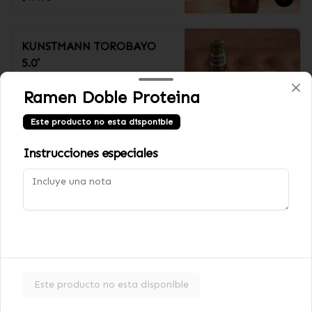
KUNSTMANN TOROBAYO
5.0˚
330cc
Ramen Doble Proteina
$3.990
Este producto no esta disponible
Instrucciones especiales
ERDINGER DUNKEL NEGRA
5.3˚
500cc
$5.990
Este producto no esta disponible
ERDINGER WEISSBIER