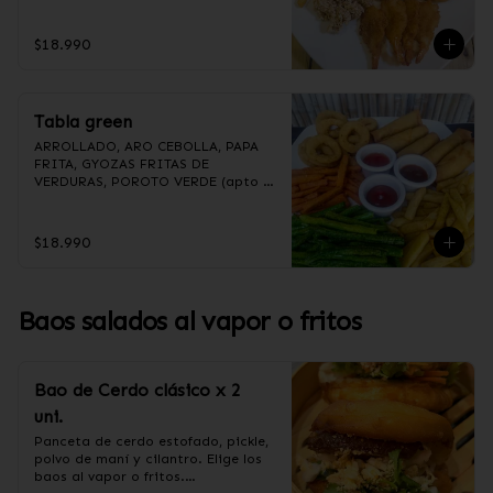
(Foto referencial, favor confirmar 
las opciones disponibles según lo 
que indica en esta descripción.)
$18.990
Tabla green
ARROLLADO, ARO CEBOLLA, PAPA 
FRITA, GYOZAS FRITAS DE 
VERDURAS, POROTO VERDE (apto 
para veganos)

(Foto referencial, favor confirmar 
las opciones disponibles según lo 
$18.990
que indica en esta descripción.)
Baos salados al vapor o fritos
Bao de Cerdo clásico x 2
uni.
Panceta de cerdo estofado, pickle, 
polvo de maní y cilantro. Elige los 
baos al vapor o fritos.
