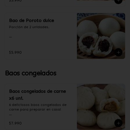
$5.990
aceite de palma, levadura, sal, taro.
Bao de Poroto dulce
Porción de 2 unidades.

Ingredientes:

Harina de trigo, azúcar, aceite de 
$5.990
palma, poroto rojo.
Baos congelados
Baos congelados de carne
x6 uni.
6 deliciosos baos congelados de 
carne para preparar en casa!

Formas de preparación:

$7.990
- Vaporera: Sin descongelar, poner 
los baos en una vaporera, cuando 