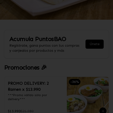
Acumula
PuntosBAO
Únete
Regístrate, gana puntos con tus compras
y canjealos por productos y más
Promociones 🎉
-
36
%
PROMO DELIVERY: 2
Ramen x $13.990
***Promo válido sólo por 
delivery***
$13.990
$21.980