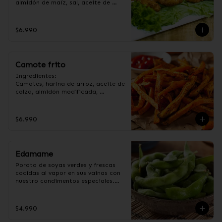
almidón de maíz, sal, aceite de 
girasol, ajo, cebolla, azúcar.
$6.990
Camote frito
Ingredientes:

Camotes, harina de arroz, aceite de 
colza, almidón modificada, 
dextrina, sal y pimienta. (Apto para 
veganos).
$6.990
Edamame
Poroto de soyas verdes y frescas 
cocidas al vapor en sus vainas con 
nuestro condimentos especiales.

Ingredientes:

Poroto de soya con vaina, 
$4.990
pimienta, sal, ajo, cebollín y azúcar.