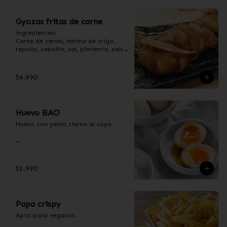
Gyozas fritas de carne
ingredientes:

Carne de cerdo, harina de trigo, 
repollo, cebollín, sal, pimienta, salsa 
de soya, aceite de sésamo, 
condimento 5 sabores (naranja, 
canela, anís, pimienta y comino).
$6.990
Huevo BAO
Huevo con yema tierna al soya

Ingredientes:

Huevos premium, jengibre, cebollín, 
$1.990
salsa de soya, ajo, agua, azúcar, 
mix de hierba (canela, anís, 
pimienta y comino), mirin (azúcar, 
arroz, agua, alcohol).
Papa crispy
Apto para veganos