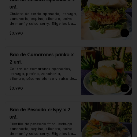
pimienta blanca.

maicena, salsa de soya, cebollín, 
uni.
+ CEBOLLÍN.
salsa de ostra (agua, soya, sal, 
ostra, azúcar), azúcar

Chuleta de cerdo apanado, lechuga, 
+CEBOLLÍN.
zanahoria, pepino, cilantro, polvo 
de maní y salsa curry. Elige los baos 
al vapor o fritos.

$8.990
Ingredientes:

Pan bao: Harina de trigo, agua, 
Bao de Camarones panko x
aceite de palma, levadura, sal.

2 uni.
CHULETA APANADA: Harina de 
tapioca, lomo centro de cerdo, ají, 
Colitas de camarones apanados, 
pimienta, extracto de cerdo, 
lechuga, pepino, zanahoria, 
extracto de papaya, salsa de soya, 
cilantro, sésamo blanco y salsa de 
soya, varias especias taiwanesas, 
tamarindo. Elige los baos al vapor 
pimienta, sal, ajo, cebollín, azúcar.

$8.990
o fritos.

+ SALSA CURRY: Curry, harina de 
trigo, harina de maíz, azúcar.

+ POLVO DE MANI: mani sin sal, 
azúcar flor.

Ingredientes:

Bao de Pescado crispy x 2
+ LECHUGA HIDROPONICA,PEPINO, 
Pan bao: Harina de trigo, agua, 
uni.
ZANAHORIA Y CILANTRO.
aceite de palma, levadura, sal.

Camarón, harina de trigo, agua, 
Filetillo de pescado frito, lechuga 
almidón de maíz, sal, aceite de 
zanahoria, pepino, cilantro, polvo 
girasol, ajo, cebolla, azúcar.

de maní y salsa curry. Elige los baos 