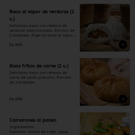
Baos al vapor de verduras (2
u.)
Deliciosos baos con rellenos de 
verduras seleccionadas. Porción de 
2 unidades. Elige los baos al vapor 
o fritos. (Apto para veganos)

$4.990
Ingredientes de relleno: Repollo, 
zanahoria, apio, cebollín, shitake, 
oreja de judas y algas.
Baos fritos de carne (2 u.)
Deliciosos baos con rellenos de 
carne de cerdo premium. Porción 
de 2 unidades.
$4.990
Camarones al panko
Ingredientes:

Camarón, harina de trigo, agua, 