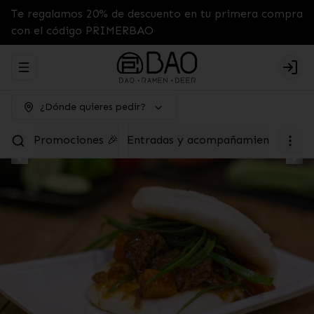
Te regalamos 20% de descuento en tu primera compra
con el código PRIMERBAO
Abrir menu de navegación
Logi
¿Dónde quieres pedir?
Promociones 🎉
Entradas y acompañamientos
Tab