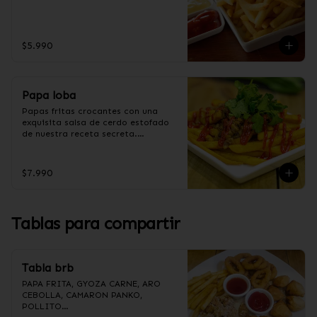
$5.990
Papa loba
Papas fritas crocantes con una 
exquisita salsa de cerdo estofado 
de nuestra receta secreta.

$7.990
Ingredientes salsa Loba:

Panceta de cerdo, cebolla morada 
picada, ajo picado, cebolla frita, 
salsa de soya, azúcar, azúcar 
Tablas para compartir
moreno, miel y condimento 5 
sabores (naranja, canela, anís, 
pimienta y comino).
Tabla brb
PAPA FRITA, GYOZA CARNE, ARO 
CEBOLLA, CAMARON PANKO, 
POLLITO
