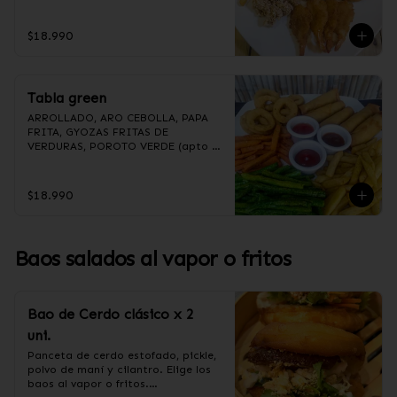
(Foto referencial, favor confirmar 
las opciones disponibles según lo 
que indica en esta descripción.)
$18.990
Tabla green
ARROLLADO, ARO CEBOLLA, PAPA 
FRITA, GYOZAS FRITAS DE 
VERDURAS, POROTO VERDE (apto 
para veganos)

(Foto referencial, favor confirmar 
las opciones disponibles según lo 
$18.990
que indica en esta descripción.)
Baos salados al vapor o fritos
Bao de Cerdo clásico x 2
uni.
Panceta de cerdo estofado, pickle, 
polvo de maní y cilantro. Elige los 
baos al vapor o fritos.
