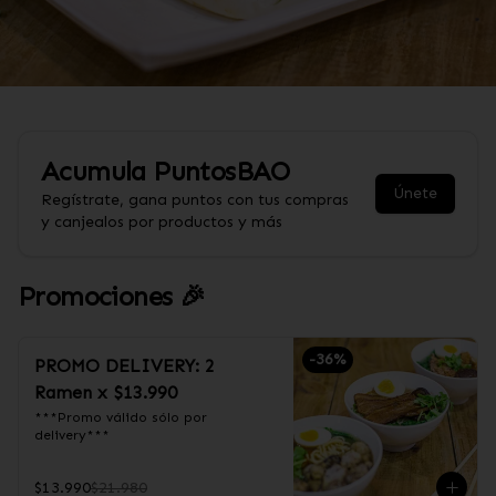
Acumula
PuntosBAO
Únete
Regístrate, gana puntos con tus compras
y canjealos por productos y más
Promociones 🎉
-
36
%
PROMO DELIVERY: 2
Ramen x $13.990
***Promo válido sólo por 
delivery***
$13.990
$21.980