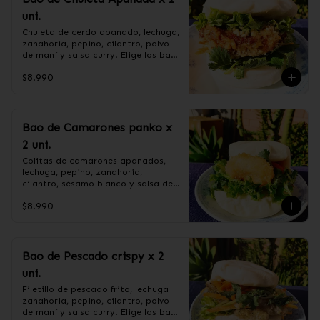
pimienta blanca.

maicena, salsa de soya, cebollín, 
uni.
+ CEBOLLÍN.
salsa de ostra (agua, soya, sal, 
ostra, azúcar), azúcar

Chuleta de cerdo apanado, lechuga, 
+CEBOLLÍN.
zanahoria, pepino, cilantro, polvo 
de maní y salsa curry. Elige los baos 
al vapor o fritos.

$8.990
Ingredientes:

Pan bao: Harina de trigo, agua, 
Bao de Camarones panko x
aceite de palma, levadura, sal.

2 uni.
CHULETA APANADA: Harina de 
tapioca, lomo centro de cerdo, ají, 
Colitas de camarones apanados, 
pimienta, extracto de cerdo, 
lechuga, pepino, zanahoria, 
extracto de papaya, salsa de soya, 
cilantro, sésamo blanco y salsa de 
soya, varias especias taiwanesas, 
tamarindo. Elige los baos al vapor 
pimienta, sal, ajo, cebollín, azúcar.

$8.990
o fritos.

+ SALSA CURRY: Curry, harina de 
trigo, harina de maíz, azúcar.

+ POLVO DE MANI: mani sin sal, 
azúcar flor.

Ingredientes:

Bao de Pescado crispy x 2
+ LECHUGA HIDROPONICA,PEPINO, 
Pan bao: Harina de trigo, agua, 
uni.
ZANAHORIA Y CILANTRO.
aceite de palma, levadura, sal.

Camarón, harina de trigo, agua, 
Filetillo de pescado frito, lechuga 
almidón de maíz, sal, aceite de 
zanahoria, pepino, cilantro, polvo 
girasol, ajo, cebolla, azúcar.

de maní y salsa curry. Elige los baos 