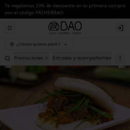
Te regalamos 20% de descuento en tu primera compra
con el código PRIMERBAO
Abrir menu de navegación
Logi
¿Dónde quieres pedir?
Promociones 🎉
Entradas y acompañamientos
Tab