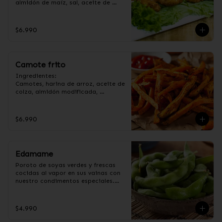
almidón de maíz, sal, aceite de 
girasol, ajo, cebolla, azúcar.
$6.990
Camote frito
Ingredientes:

Camotes, harina de arroz, aceite de 
colza, almidón modificada, 
dextrina, sal y pimienta. (Apto para 
veganos).
$6.990
Edamame
Poroto de soyas verdes y frescas 
cocidas al vapor en sus vainas con 
nuestro condimentos especiales.

Ingredientes:

Poroto de soya con vaina, 
$4.990
pimienta, sal, ajo, cebollín y azúcar.