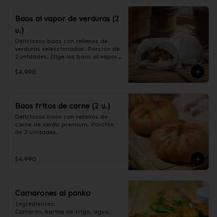
Baos al vapor de verduras (2
u.)
Deliciosos baos con rellenos de 
verduras seleccionadas. Porción de 
2 unidades. Elige los baos al vapor 
o fritos. (Apto para veganos)

$4.990
Ingredientes de relleno: Repollo, 
zanahoria, apio, cebollín, shitake, 
oreja de judas y algas.
Baos fritos de carne (2 u.)
Deliciosos baos con rellenos de 
carne de cerdo premium. Porción 
de 2 unidades.
$4.990
Camarones al panko
Ingredientes:

Camarón, harina de trigo, agua, 