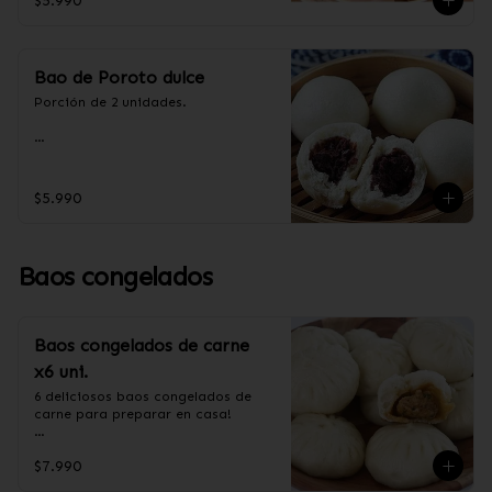
$5.990
aceite de palma, levadura, sal, taro.
Bao de Poroto dulce
Porción de 2 unidades.

Ingredientes:

Harina de trigo, azúcar, aceite de 
$5.990
palma, poroto rojo.
Baos congelados
Baos congelados de carne
x6 uni.
6 deliciosos baos congelados de 
carne para preparar en casa!

Formas de preparación:

$7.990
- Vaporera: Sin descongelar, poner 
los baos en una vaporera, cuando 