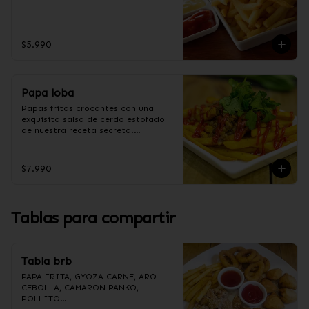
$5.990
Papa loba
Papas fritas crocantes con una 
exquisita salsa de cerdo estofado 
de nuestra receta secreta.

$7.990
Ingredientes salsa Loba:

Panceta de cerdo, cebolla morada 
picada, ajo picado, cebolla frita, 
salsa de soya, azúcar, azúcar 
Tablas para compartir
moreno, miel y condimento 5 
sabores (naranja, canela, anís, 
pimienta y comino).
Tabla brb
PAPA FRITA, GYOZA CARNE, ARO 
CEBOLLA, CAMARON PANKO, 
POLLITO
