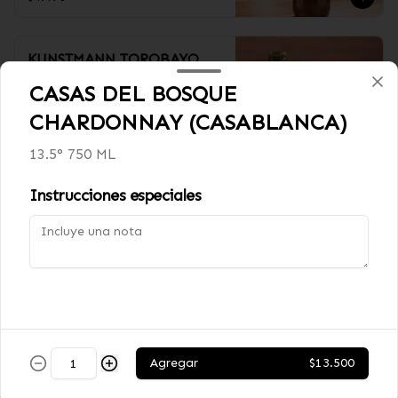
KUNSTMANN TOROBAYO
5.0˚
CASAS DEL BOSQUE
330cc
CHARDONNAY (CASABLANCA)
13.5° 750 ML
$3.990
Instrucciones especiales
ERDINGER DUNKEL NEGRA
5.3˚
500cc
$5.990
Agregar
$13.500
ERDINGER WEISSBIER