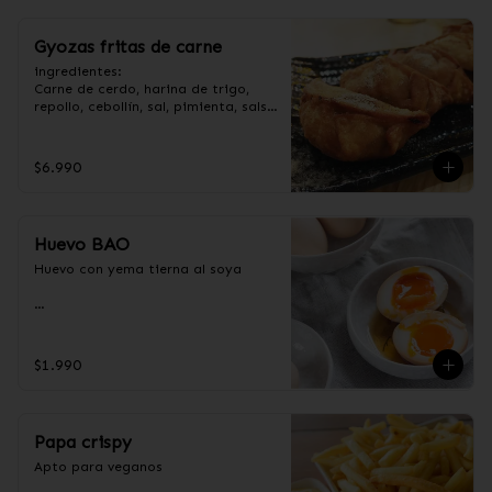
Gyozas fritas de carne
ingredientes:

Carne de cerdo, harina de trigo, 
repollo, cebollín, sal, pimienta, salsa 
de soya, aceite de sésamo, 
condimento 5 sabores (naranja, 
canela, anís, pimienta y comino).
$6.990
Huevo BAO
Huevo con yema tierna al soya

Ingredientes:

Huevos premium, jengibre, cebollín, 
$1.990
salsa de soya, ajo, agua, azúcar, 
mix de hierba (canela, anís, 
pimienta y comino), mirin (azúcar, 
arroz, agua, alcohol).
Papa crispy
Apto para veganos