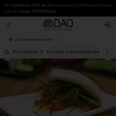
Te regalamos 20% de descuento en tu primera compra
con el código PRIMERBAO
Abrir menu de navegación
Logi
¿Dónde quieres pedir?
Promociones 🎉
Entradas y acompañamientos
Tab