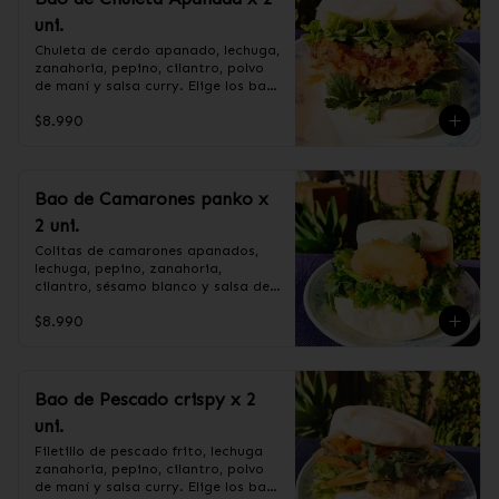
pimienta blanca.

maicena, salsa de soya, cebollín, 
uni.
+ CEBOLLÍN.
salsa de ostra (agua, soya, sal, 
ostra, azúcar), azúcar

Chuleta de cerdo apanado, lechuga, 
+CEBOLLÍN.
zanahoria, pepino, cilantro, polvo 
de maní y salsa curry. Elige los baos 
al vapor o fritos.

$8.990
Ingredientes:

Pan bao: Harina de trigo, agua, 
Bao de Camarones panko x
aceite de palma, levadura, sal.

2 uni.
CHULETA APANADA: Harina de 
tapioca, lomo centro de cerdo, ají, 
Colitas de camarones apanados, 
pimienta, extracto de cerdo, 
lechuga, pepino, zanahoria, 
extracto de papaya, salsa de soya, 
cilantro, sésamo blanco y salsa de 
soya, varias especias taiwanesas, 
tamarindo. Elige los baos al vapor 
pimienta, sal, ajo, cebollín, azúcar.

$8.990
o fritos.

+ SALSA CURRY: Curry, harina de 
trigo, harina de maíz, azúcar.

+ POLVO DE MANI: mani sin sal, 
azúcar flor.

Ingredientes:

Bao de Pescado crispy x 2
+ LECHUGA HIDROPONICA,PEPINO, 
Pan bao: Harina de trigo, agua, 
uni.
ZANAHORIA Y CILANTRO.
aceite de palma, levadura, sal.

Camarón, harina de trigo, agua, 
Filetillo de pescado frito, lechuga 
almidón de maíz, sal, aceite de 
zanahoria, pepino, cilantro, polvo 
girasol, ajo, cebolla, azúcar.

de maní y salsa curry. Elige los baos 