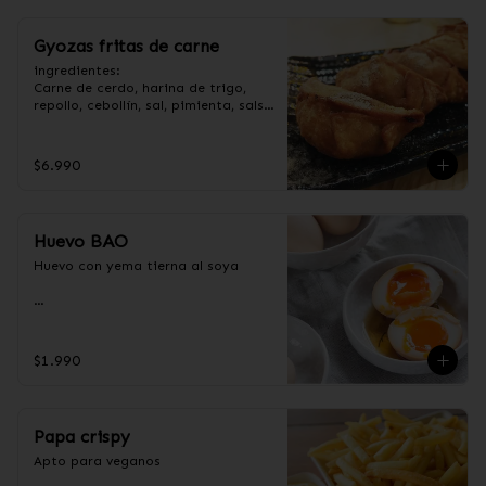
Gyozas fritas de carne
ingredientes:

Carne de cerdo, harina de trigo, 
repollo, cebollín, sal, pimienta, salsa 
de soya, aceite de sésamo, 
condimento 5 sabores (naranja, 
canela, anís, pimienta y comino).
$6.990
Huevo BAO
Huevo con yema tierna al soya

Ingredientes:

Huevos premium, jengibre, cebollín, 
$1.990
salsa de soya, ajo, agua, azúcar, 
mix de hierba (canela, anís, 
pimienta y comino), mirin (azúcar, 
arroz, agua, alcohol).
Papa crispy
Apto para veganos