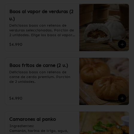
Baos al vapor de verduras (2
u.)
Deliciosos baos con rellenos de 
verduras seleccionadas. Porción de 
2 unidades. Elige los baos al vapor 
o fritos. (Apto para veganos)

$4.990
Ingredientes de relleno: Repollo, 
zanahoria, apio, cebollín, shitake, 
oreja de judas y algas.
Baos fritos de carne (2 u.)
Deliciosos baos con rellenos de 
carne de cerdo premium. Porción 
de 2 unidades.
$4.990
Camarones al panko
Ingredientes:

Camarón, harina de trigo, agua, 