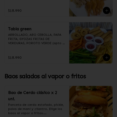
(Foto referencial, favor confirmar 
las opciones disponibles según lo 
que indica en esta descripción.)
$18.990
Tabla green
ARROLLADO, ARO CEBOLLA, PAPA 
FRITA, GYOZAS FRITAS DE 
VERDURAS, POROTO VERDE (apto 
para veganos)

(Foto referencial, favor confirmar 
las opciones disponibles según lo 
$18.990
que indica en esta descripción.)
Baos salados al vapor o fritos
Bao de Cerdo clásico x 2
uni.
Panceta de cerdo estofado, pickle, 
polvo de maní y cilantro. Elige los 
baos al vapor o fritos.
