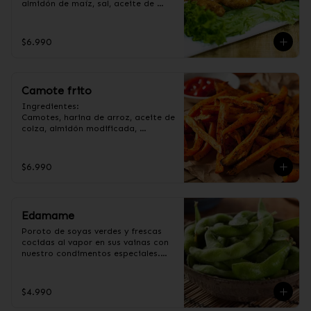
almidón de maíz, sal, aceite de 
girasol, ajo, cebolla, azúcar.
$6.990
Camote frito
Ingredientes:

Camotes, harina de arroz, aceite de 
colza, almidón modificada, 
dextrina, sal y pimienta. (Apto para 
veganos).
$6.990
Edamame
Poroto de soyas verdes y frescas 
cocidas al vapor en sus vainas con 
nuestro condimentos especiales.

Ingredientes:

Poroto de soya con vaina, 
$4.990
pimienta, sal, ajo, cebollín y azúcar.