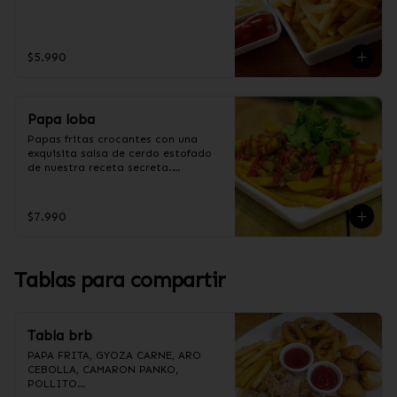
$5.990
Papa loba
Papas fritas crocantes con una 
exquisita salsa de cerdo estofado 
de nuestra receta secreta.

$7.990
Ingredientes salsa Loba:

Panceta de cerdo, cebolla morada 
picada, ajo picado, cebolla frita, 
salsa de soya, azúcar, azúcar 
Tablas para compartir
moreno, miel y condimento 5 
sabores (naranja, canela, anís, 
pimienta y comino).
Tabla brb
PAPA FRITA, GYOZA CARNE, ARO 
CEBOLLA, CAMARON PANKO, 
POLLITO
