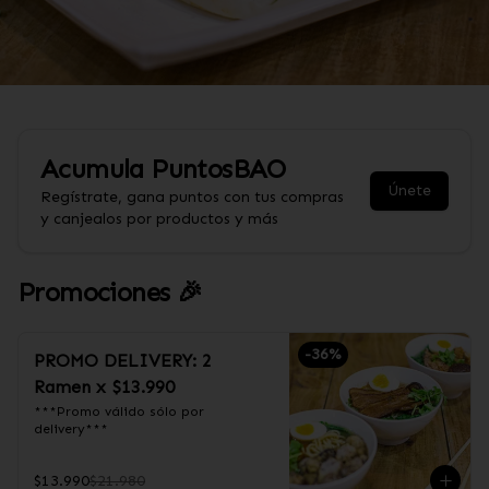
Acumula
PuntosBAO
Únete
Regístrate, gana puntos con tus compras
y canjealos por productos y más
Promociones 🎉
-
36
%
PROMO DELIVERY: 2
Ramen x $13.990
***Promo válido sólo por 
delivery***
$13.990
$21.980