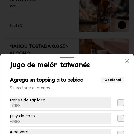
250cc
$4.490
MAHOU TOSTADA 0.0 SIN
ALCOHOL
330cc
Jugo de melón taiwanés
$4.490
Agrega un topping a tu bebida
Opcional
Seleccione al menos 1
KROSS GOLDEN 5.6˚
Perlas de tapioca
+
$890
330cc
Jelly de coco
+
$890
Aloe vera
$4.490