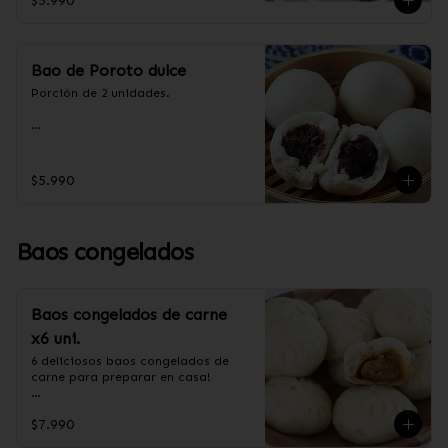
$5.990
aceite de palma, levadura, sal, taro.
Bao de Poroto dulce
Porción de 2 unidades.

Ingredientes:

Harina de trigo, azúcar, aceite de 
$5.990
palma, poroto rojo.
Baos congelados
Baos congelados de carne
x6 uni.
6 deliciosos baos congelados de 
carne para preparar en casa!

Formas de preparación:

$7.990
- Vaporera: Sin descongelar, poner 
los baos en una vaporera, cuando 