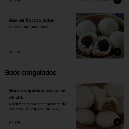
$5.990
aceite de palma, levadura, sal, taro.
Bao de Poroto dulce
Porción de 2 unidades.

Ingredientes:

Harina de trigo, azúcar, aceite de 
$5.990
palma, poroto rojo.
Baos congelados
Baos congelados de carne
x6 uni.
6 deliciosos baos congelados de 
carne para preparar en casa!

Formas de preparación:

$7.990
- Vaporera: Sin descongelar, poner 
los baos en una vaporera, cuando 