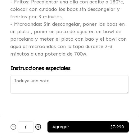
- Fritos: Precalentar una olla con aceite a 180ºc,
colocar con cuidado los baos sin descongelar y
freírlos por 3 minutos.
KUNSTMANN TOROBAYO
- Microondas: Sin descongelar, poner los baos en
5.0˚
un plato , poner un poco de agua en un bowl de
330cc
porcelana y meter el plato con bao y el bowl con
agua al microondas con la tapa durante 2-3
minutos a una potencia de 700w.
$3.990
Instrucciones especiales
ERDINGER DUNKEL NEGRA
5.3˚
500cc
$5.990
Agregar
$7.990
ERDINGER WEISSBIER