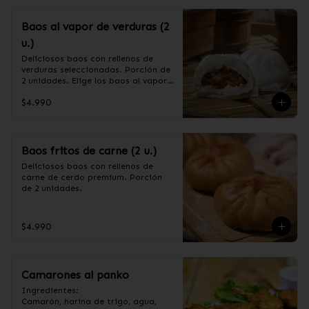
Baos al vapor de verduras (2
u.)
Deliciosos baos con rellenos de 
verduras seleccionadas. Porción de 
2 unidades. Elige los baos al vapor 
o fritos. (Apto para veganos)

$4.990
Ingredientes de relleno: Repollo, 
zanahoria, apio, cebollín, shitake, 
oreja de judas y algas.
Baos fritos de carne (2 u.)
Deliciosos baos con rellenos de 
carne de cerdo premium. Porción 
de 2 unidades.
$4.990
Camarones al panko
Ingredientes:

Camarón, harina de trigo, agua, 