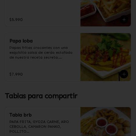
$5.990
Papa loba
Papas fritas crocantes con una 
exquisita salsa de cerdo estofado 
de nuestra receta secreta.

$7.990
Ingredientes salsa Loba:

Panceta de cerdo, cebolla morada 
picada, ajo picado, cebolla frita, 
salsa de soya, azúcar, azúcar 
Tablas para compartir
moreno, miel y condimento 5 
sabores (naranja, canela, anís, 
pimienta y comino).
Tabla brb
PAPA FRITA, GYOZA CARNE, ARO 
CEBOLLA, CAMARON PANKO, 
POLLITO
