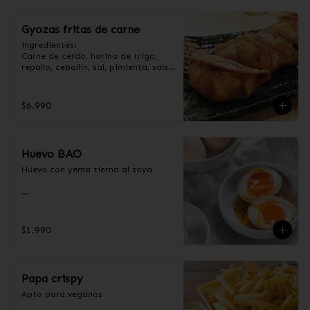
Gyozas fritas de carne
ingredientes:

Carne de cerdo, harina de trigo, 
repollo, cebollín, sal, pimienta, salsa 
de soya, aceite de sésamo, 
condimento 5 sabores (naranja, 
canela, anís, pimienta y comino).
$6.990
Huevo BAO
Huevo con yema tierna al soya

Ingredientes:

Huevos premium, jengibre, cebollín, 
$1.990
salsa de soya, ajo, agua, azúcar, 
mix de hierba (canela, anís, 
pimienta y comino), mirin (azúcar, 
arroz, agua, alcohol).
Papa crispy
Apto para veganos