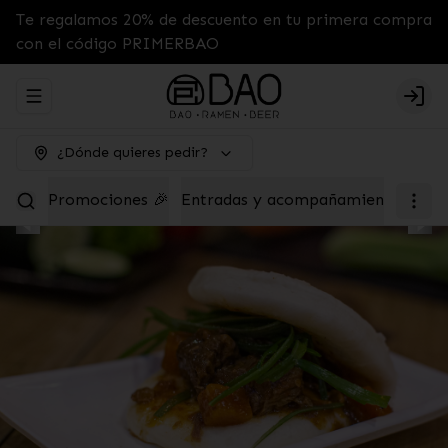
Te regalamos 20% de descuento en tu primera compra
con el código PRIMERBAO
Abrir menu de navegación
Logi
¿Dónde quieres pedir?
Promociones 🎉
Entradas y acompañamientos
Tab