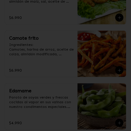
almidón de maíz, sal, aceite de 
girasol, ajo, cebolla, azúcar.
$6.990
Camote frito
Ingredientes:

Camotes, harina de arroz, aceite de 
colza, almidón modificada, 
dextrina, sal y pimienta. (Apto para 
veganos).
$6.990
Edamame
Poroto de soyas verdes y frescas 
cocidas al vapor en sus vainas con 
nuestro condimentos especiales.

Ingredientes:

Poroto de soya con vaina, 
$4.990
pimienta, sal, ajo, cebollín y azúcar.