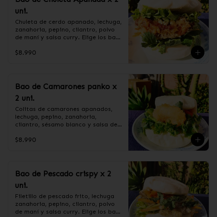
pimienta blanca.

maicena, salsa de soya, cebollín, 
uni.
+ CEBOLLÍN.
salsa de ostra (agua, soya, sal, 
ostra, azúcar), azúcar

Chuleta de cerdo apanado, lechuga, 
+CEBOLLÍN.
zanahoria, pepino, cilantro, polvo 
de maní y salsa curry. Elige los baos 
al vapor o fritos.

$8.990
Ingredientes:

Pan bao: Harina de trigo, agua, 
Bao de Camarones panko x
aceite de palma, levadura, sal.

2 uni.
CHULETA APANADA: Harina de 
tapioca, lomo centro de cerdo, ají, 
Colitas de camarones apanados, 
pimienta, extracto de cerdo, 
lechuga, pepino, zanahoria, 
extracto de papaya, salsa de soya, 
cilantro, sésamo blanco y salsa de 
soya, varias especias taiwanesas, 
tamarindo. Elige los baos al vapor 
pimienta, sal, ajo, cebollín, azúcar.

$8.990
o fritos.

+ SALSA CURRY: Curry, harina de 
trigo, harina de maíz, azúcar.

+ POLVO DE MANI: mani sin sal, 
azúcar flor.

Ingredientes:

Bao de Pescado crispy x 2
+ LECHUGA HIDROPONICA,PEPINO, 
Pan bao: Harina de trigo, agua, 
uni.
ZANAHORIA Y CILANTRO.
aceite de palma, levadura, sal.

Camarón, harina de trigo, agua, 
Filetillo de pescado frito, lechuga 
almidón de maíz, sal, aceite de 
zanahoria, pepino, cilantro, polvo 
girasol, ajo, cebolla, azúcar.

de maní y salsa curry. Elige los baos 