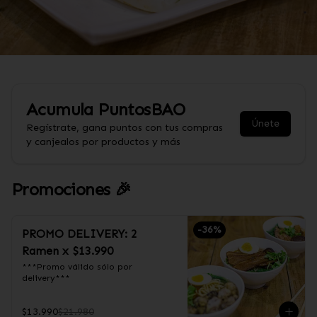
Acumula
PuntosBAO
Únete
Regístrate, gana puntos con tus compras
y canjealos por productos y más
Promociones 🎉
-
36
%
PROMO DELIVERY: 2
Ramen x $13.990
***Promo válido sólo por 
delivery***
$13.990
$21.980