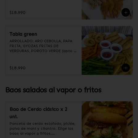
(Foto referencial, favor confirmar 
las opciones disponibles según lo 
que indica en esta descripción.)
$18.990
Tabla green
ARROLLADO, ARO CEBOLLA, PAPA 
FRITA, GYOZAS FRITAS DE 
VERDURAS, POROTO VERDE (apto 
para veganos)

(Foto referencial, favor confirmar 
las opciones disponibles según lo 
$18.990
que indica en esta descripción.)
Baos salados al vapor o fritos
Bao de Cerdo clásico x 2
uni.
Panceta de cerdo estofado, pickle, 
polvo de maní y cilantro. Elige los 
baos al vapor o fritos.
