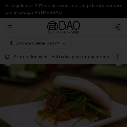
Te regalamos 20% de descuento en tu primera compra
con el código PRIMERBAO
Abrir menu de navegación
Logi
¿Dónde quieres pedir?
Promociones 🎉
Entradas y acompañamientos
Tab