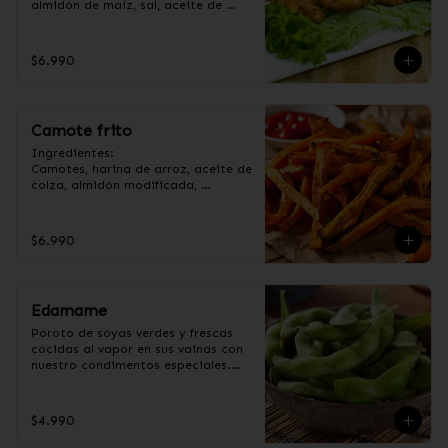
almidón de maíz, sal, aceite de 
girasol, ajo, cebolla, azúcar.
$6.990
Camote frito
Ingredientes:

Camotes, harina de arroz, aceite de 
colza, almidón modificada, 
dextrina, sal y pimienta. (Apto para 
veganos).
$6.990
Edamame
Poroto de soyas verdes y frescas 
cocidas al vapor en sus vainas con 
nuestro condimentos especiales.

Ingredientes:

Poroto de soya con vaina, 
$4.990
pimienta, sal, ajo, cebollín y azúcar.