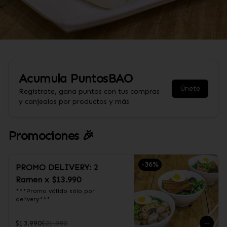
Acumula
PuntosBAO
Únete
Regístrate, gana puntos con tus compras
y canjealos por productos y más
Promociones 🎉
-
36
%
PROMO DELIVERY: 2
Ramen x $13.990
***Promo válido sólo por 
delivery***
$13.990
$21.980