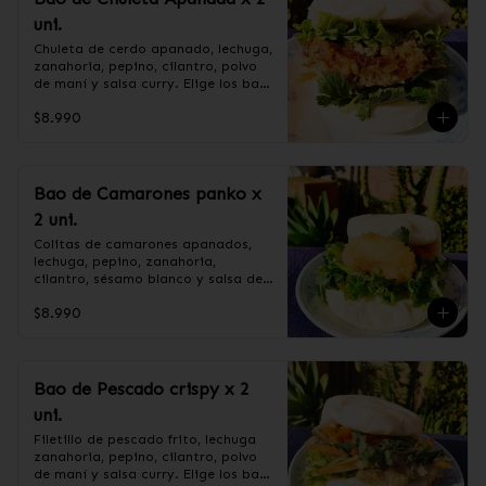
pimienta blanca.

maicena, salsa de soya, cebollín, 
uni.
+ CEBOLLÍN.
salsa de ostra (agua, soya, sal, 
ostra, azúcar), azúcar

Chuleta de cerdo apanado, lechuga, 
+CEBOLLÍN.
zanahoria, pepino, cilantro, polvo 
de maní y salsa curry. Elige los baos 
al vapor o fritos.

$8.990
Ingredientes:

Pan bao: Harina de trigo, agua, 
Bao de Camarones panko x
aceite de palma, levadura, sal.

2 uni.
CHULETA APANADA: Harina de 
tapioca, lomo centro de cerdo, ají, 
Colitas de camarones apanados, 
pimienta, extracto de cerdo, 
lechuga, pepino, zanahoria, 
extracto de papaya, salsa de soya, 
cilantro, sésamo blanco y salsa de 
soya, varias especias taiwanesas, 
tamarindo. Elige los baos al vapor 
pimienta, sal, ajo, cebollín, azúcar.

$8.990
o fritos.

+ SALSA CURRY: Curry, harina de 
trigo, harina de maíz, azúcar.

+ POLVO DE MANI: mani sin sal, 
azúcar flor.

Ingredientes:

Bao de Pescado crispy x 2
+ LECHUGA HIDROPONICA,PEPINO, 
Pan bao: Harina de trigo, agua, 
uni.
ZANAHORIA Y CILANTRO.
aceite de palma, levadura, sal.

Camarón, harina de trigo, agua, 
Filetillo de pescado frito, lechuga 
almidón de maíz, sal, aceite de 
zanahoria, pepino, cilantro, polvo 
girasol, ajo, cebolla, azúcar.

de maní y salsa curry. Elige los baos 