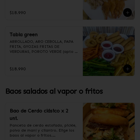
(Foto referencial, favor confirmar 
las opciones disponibles según lo 
que indica en esta descripción.)
$18.990
Tabla green
ARROLLADO, ARO CEBOLLA, PAPA 
FRITA, GYOZAS FRITAS DE 
VERDURAS, POROTO VERDE (apto 
para veganos)

(Foto referencial, favor confirmar 
las opciones disponibles según lo 
$18.990
que indica en esta descripción.)
Baos salados al vapor o fritos
Bao de Cerdo clásico x 2
uni.
Panceta de cerdo estofado, pickle, 
polvo de maní y cilantro. Elige los 
baos al vapor o fritos.
