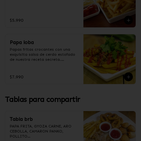
$5.990
Papa loba
Papas fritas crocantes con una 
exquisita salsa de cerdo estofado 
de nuestra receta secreta.

$7.990
Ingredientes salsa Loba:

Panceta de cerdo, cebolla morada 
picada, ajo picado, cebolla frita, 
salsa de soya, azúcar, azúcar 
Tablas para compartir
moreno, miel y condimento 5 
sabores (naranja, canela, anís, 
pimienta y comino).
Tabla brb
PAPA FRITA, GYOZA CARNE, ARO 
CEBOLLA, CAMARON PANKO, 
POLLITO
