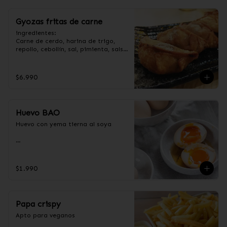
Gyozas fritas de carne
ingredientes:

Carne de cerdo, harina de trigo, 
repollo, cebollín, sal, pimienta, salsa 
de soya, aceite de sésamo, 
condimento 5 sabores (naranja, 
canela, anís, pimienta y comino).
$6.990
Huevo BAO
Huevo con yema tierna al soya

Ingredientes:

Huevos premium, jengibre, cebollín, 
$1.990
salsa de soya, ajo, agua, azúcar, 
mix de hierba (canela, anís, 
pimienta y comino), mirin (azúcar, 
arroz, agua, alcohol).
Papa crispy
Apto para veganos