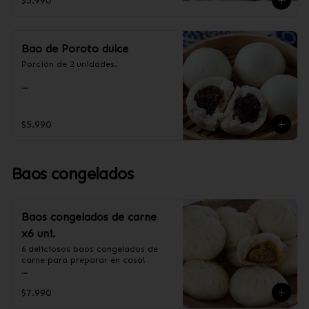
$5.990
aceite de palma, levadura, sal, taro.
Bao de Poroto dulce
Porción de 2 unidades.

Ingredientes:

Harina de trigo, azúcar, aceite de 
$5.990
palma, poroto rojo.
Baos congelados
Baos congelados de carne
x6 uni.
6 deliciosos baos congelados de 
carne para preparar en casa!

Formas de preparación:

$7.990
- Vaporera: Sin descongelar, poner 
los baos en una vaporera, cuando 