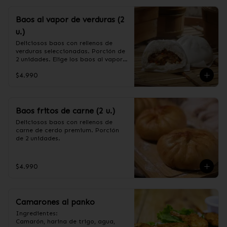
Baos al vapor de verduras (2
u.)
Deliciosos baos con rellenos de 
verduras seleccionadas. Porción de 
2 unidades. Elige los baos al vapor 
o fritos. (Apto para veganos)

$4.990
Ingredientes de relleno: Repollo, 
zanahoria, apio, cebollín, shitake, 
oreja de judas y algas.
Baos fritos de carne (2 u.)
Deliciosos baos con rellenos de 
carne de cerdo premium. Porción 
de 2 unidades.
$4.990
Camarones al panko
Ingredientes:

Camarón, harina de trigo, agua, 