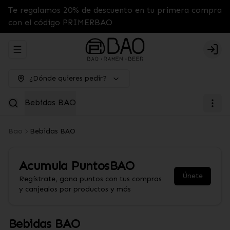
Te regalamos 20% de descuento en tu primera compra
con el código PRIMERBAO
Abrir menu de navegación
Logi
¿Dónde quieres pedir?
Bebidas BAO
Bao
Bebidas BAO
Acumula
PuntosBAO
Únete
Regístrate, gana puntos con tus compras
y canjealos por productos y más
Bebidas BAO