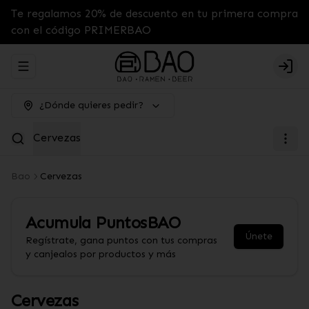
Te regalamos 20% de descuento en tu primera compra
con el código PRIMERBAO
Abrir menu de navegación
Logi
¿Dónde quieres pedir?
Cervezas
Bao
Cervezas
Acumula
PuntosBAO
Únete
Regístrate, gana puntos con tus compras
y canjealos por productos y más
Cervezas