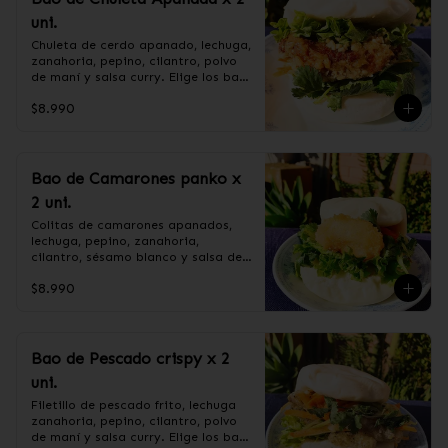
pimienta blanca.

maicena, salsa de soya, cebollín, 
uni.
+ CEBOLLÍN.
salsa de ostra (agua, soya, sal, 
ostra, azúcar), azúcar

Chuleta de cerdo apanado, lechuga, 
+CEBOLLÍN.
zanahoria, pepino, cilantro, polvo 
de maní y salsa curry. Elige los baos 
al vapor o fritos.

$8.990
Ingredientes:

Pan bao: Harina de trigo, agua, 
Bao de Camarones panko x
aceite de palma, levadura, sal.

2 uni.
CHULETA APANADA: Harina de 
tapioca, lomo centro de cerdo, ají, 
Colitas de camarones apanados, 
pimienta, extracto de cerdo, 
lechuga, pepino, zanahoria, 
extracto de papaya, salsa de soya, 
cilantro, sésamo blanco y salsa de 
soya, varias especias taiwanesas, 
tamarindo. Elige los baos al vapor 
pimienta, sal, ajo, cebollín, azúcar.

$8.990
o fritos.

+ SALSA CURRY: Curry, harina de 
trigo, harina de maíz, azúcar.

+ POLVO DE MANI: mani sin sal, 
azúcar flor.

Ingredientes:

Bao de Pescado crispy x 2
+ LECHUGA HIDROPONICA,PEPINO, 
Pan bao: Harina de trigo, agua, 
uni.
ZANAHORIA Y CILANTRO.
aceite de palma, levadura, sal.

Camarón, harina de trigo, agua, 
Filetillo de pescado frito, lechuga 
almidón de maíz, sal, aceite de 
zanahoria, pepino, cilantro, polvo 
girasol, ajo, cebolla, azúcar.

de maní y salsa curry. Elige los baos 