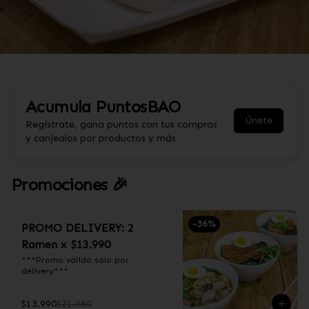
Acumula
PuntosBAO
Únete
Regístrate, gana puntos con tus compras
y canjealos por productos y más
Promociones 🎉
-
36
%
PROMO DELIVERY: 2
Ramen x $13.990
***Promo válido sólo por 
delivery***
$13.990
$21.980