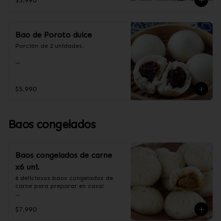
$5.990
aceite de palma, levadura, sal, taro.
Bao de Poroto dulce
Porción de 2 unidades.

Ingredientes:

Harina de trigo, azúcar, aceite de 
$5.990
palma, poroto rojo.
Baos congelados
Baos congelados de carne
x6 uni.
6 deliciosos baos congelados de 
carne para preparar en casa!

Formas de preparación:

$7.990
- Vaporera: Sin descongelar, poner 
los baos en una vaporera, cuando 