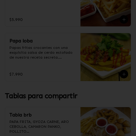
$5.990
Papa loba
Papas fritas crocantes con una 
exquisita salsa de cerdo estofado 
de nuestra receta secreta.

$7.990
Ingredientes salsa Loba:

Panceta de cerdo, cebolla morada 
picada, ajo picado, cebolla frita, 
salsa de soya, azúcar, azúcar 
Tablas para compartir
moreno, miel y condimento 5 
sabores (naranja, canela, anís, 
pimienta y comino).
Tabla brb
PAPA FRITA, GYOZA CARNE, ARO 
CEBOLLA, CAMARON PANKO, 
POLLITO
