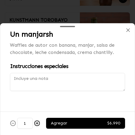
KUNSTMANN TOROBAYO
5.0˚
Un manjarsh
330cc
Waffles de autor con banana, manjar, salsa de
chocolate, leche condensada, crema chantilly.
$3.990
Instrucciones especiales
ERDINGER DUNKEL NEGRA
5.3˚
500cc
$5.990
Agregar
$6.990
ERDINGER WEISSBIER