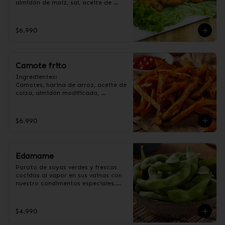
almidón de maíz, sal, aceite de 
girasol, ajo, cebolla, azúcar.
$6.990
Camote frito
Ingredientes:

Camotes, harina de arroz, aceite de 
colza, almidón modificada, 
dextrina, sal y pimienta. (Apto para 
veganos).
$6.990
Edamame
Poroto de soyas verdes y frescas 
cocidas al vapor en sus vainas con 
nuestro condimentos especiales.

Ingredientes:

Poroto de soya con vaina, 
$4.990
pimienta, sal, ajo, cebollín y azúcar.