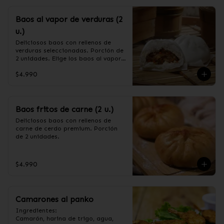
Baos al vapor de verduras (2
u.)
Deliciosos baos con rellenos de 
verduras seleccionadas. Porción de 
2 unidades. Elige los baos al vapor 
o fritos. (Apto para veganos)

$4.990
Ingredientes de relleno: Repollo, 
zanahoria, apio, cebollín, shitake, 
oreja de judas y algas.
Baos fritos de carne (2 u.)
Deliciosos baos con rellenos de 
carne de cerdo premium. Porción 
de 2 unidades.
$4.990
Camarones al panko
Ingredientes:

Camarón, harina de trigo, agua, 