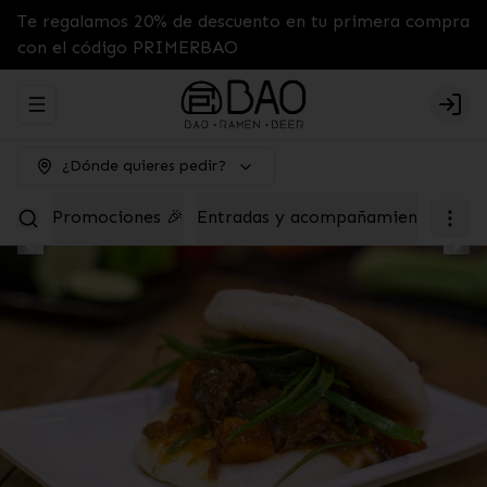
Te regalamos 20% de descuento en tu primera compra
con el código PRIMERBAO
Abrir menu de navegación
Logi
¿Dónde quieres pedir?
Promociones 🎉
Entradas y acompañamientos
Tab