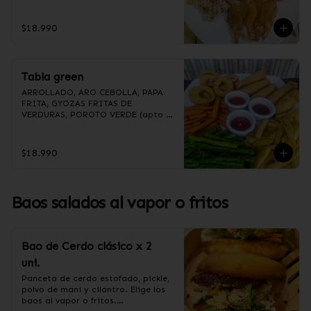
(Foto referencial, favor confirmar 
las opciones disponibles según lo 
que indica en esta descripción.)
$18.990
Tabla green
ARROLLADO, ARO CEBOLLA, PAPA 
FRITA, GYOZAS FRITAS DE 
VERDURAS, POROTO VERDE (apto 
para veganos)

(Foto referencial, favor confirmar 
las opciones disponibles según lo 
$18.990
que indica en esta descripción.)
Baos salados al vapor o fritos
Bao de Cerdo clásico x 2
uni.
Panceta de cerdo estofado, pickle, 
polvo de maní y cilantro. Elige los 
baos al vapor o fritos.
