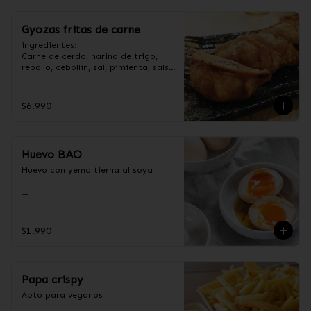
Gyozas fritas de carne
ingredientes:

Carne de cerdo, harina de trigo, 
repollo, cebollín, sal, pimienta, salsa 
de soya, aceite de sésamo, 
condimento 5 sabores (naranja, 
canela, anís, pimienta y comino).
$6.990
Huevo BAO
Huevo con yema tierna al soya

Ingredientes:

Huevos premium, jengibre, cebollín, 
$1.990
salsa de soya, ajo, agua, azúcar, 
mix de hierba (canela, anís, 
pimienta y comino), mirin (azúcar, 
arroz, agua, alcohol).
Papa crispy
Apto para veganos